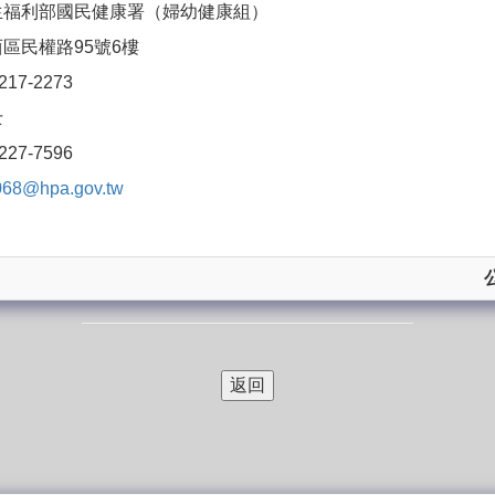
生福利部國民健康署（婦幼健康組）
區民權路95號6樓
7-2273
士
7-7596
068@hpa.gov.tw