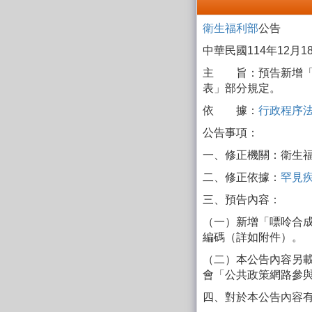
衛生福利部
公告
中華民國114年12月18
主 旨：預告新增「嘌
表」部分規定。
依 據：
行政程序
公告事項：
一、修正機關：衛生
二、修正依據：
罕見
三、預告內容：
（一）新增「嘌呤合成
編碼（詳如附件）。
（二）本公告內容另
會「公共政策網路參
四、對於本公告內容