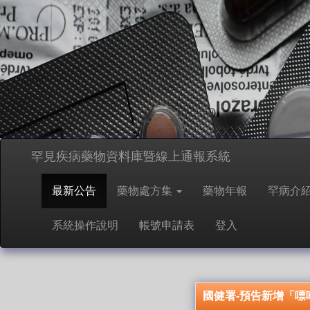
罕見疾病藥物資料庫暨線上通報系統
最新公告
藥物處方集
藥物年報
罕病介
系統操作說明
帳號申請表
登入
國健署-預告新增「嘌