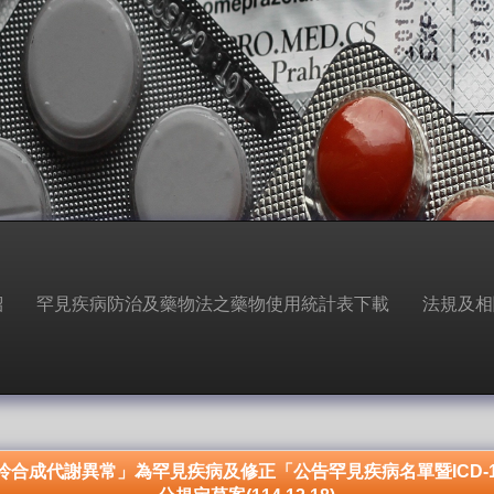
紹
罕見疾病防治及藥物法之藥物使用統計表下載
法規及相
呤合成代謝異常」為罕見疾病及修正「公告罕見疾病名單暨ICD-1