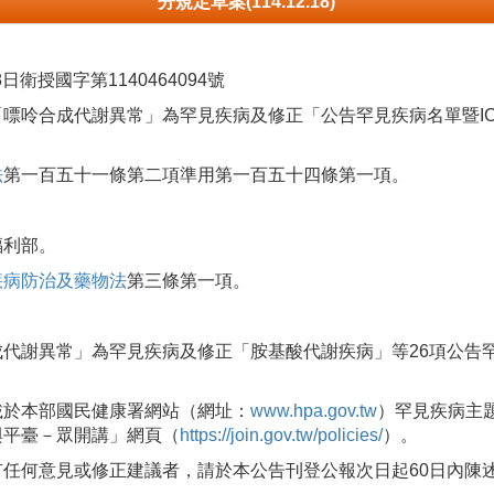
分規定草案(114.12.18)
日衛授國字第1140464094號
呤合成代謝異常」為罕見疾病及修正「公告罕見疾病名單暨ICD-
法
第一百五十一條第二項準用第一百五十四條第一項。
福利部。
疾病防治及藥物法
第三條第一項。
代謝異常」為罕見疾病及修正「胺基酸代謝疾病」等26項公告罕見疾
載於本部國民健康署網站（網址：
www.hpa.gov.tw
）罕見疾病主
與平臺－眾開講」網頁（
https://join.gov.tw/policies/
）。
有任何意見或修正建議者，請於本公告刊登公報次日起60日內陳