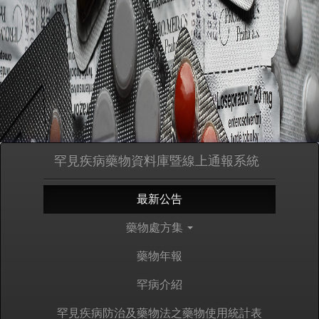
罕見疾病藥物資料庫暨線上通報系統
最新公告
藥物處方集
藥物年報
罕病介紹
罕見疾病防治及藥物法之藥物使用統計表