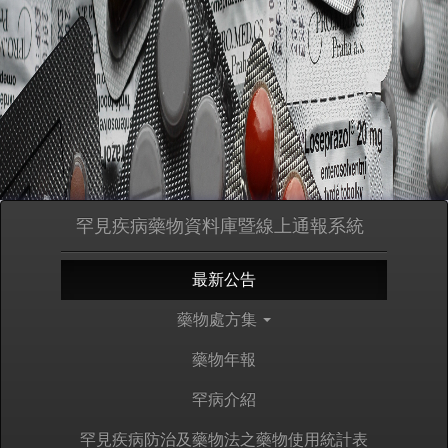
罕見疾病藥物資料庫暨線上通報系統
最新公告
藥物處方集
藥物年報
罕病介紹
罕見疾病防治及藥物法之藥物使用統計表