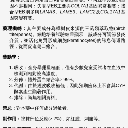
因不盡相同：失養型EB主要與
COL7A1
基因異常相關；接
合型EB則多與
LAMA3
、
LAMB3
、
LAMC2
及
COL17A1
基
因突變有關。
藥理機轉：
其主要成分為樺樹皮來源的三萜類萃取物(birch
triterpenes)。細胞培養試驗結果顯示，該成分可調節發炎
介質，並活化角質形成細胞(keratinocytes)的訊息傳遞路
徑，從而促進傷口癒合。
藥動學：
吸收：全身暴露量極低，僅有少數兒童受試者在血液中
檢測到相對較高濃度。
分佈：體外蛋白結合率> 99%。
代謝：由於經皮吸收極低，因此預期臨床上不會與CYP
酵素產生顯著作用。
排除：尚無相關資料。
禁忌：
對本藥中任何成分過敏者。
副作用：
塗抹部位反應(≥ 2%)，如紅腫、刺痛等。