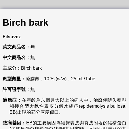
Birch bark
Filsuvez
英文商品名：
無
中文商品名：
無
主成分：
Birch bark
劑型劑量：
凝膠劑，10 % (w/w)，25 mL/Tube
許可證字號：
無
適應症：
在年齡為六個月大以上的病人中，治療伴隨失養型
和接合型大皰性表皮分解水皰症(epidermolysis bullosa,
EB)出現的部分厚度傷口。
致病基因：
EB的主要病因為維繫表皮與真皮附著的結構蛋白
(如膠原蛋白與角蛋白)相關基因突變。不同亞型涉及的基