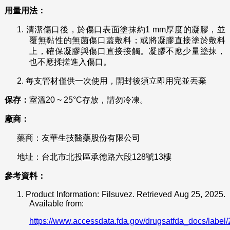
用量用法：
1.
清潔傷口後，於傷口表面塗抹約1 mm厚度的凝膠，並
覆無黏性的無菌傷口蓋敷料；或將凝膠直接塗於敷料
上，確保凝膠與傷口直接接觸。凝膠不應少量塗抹，
也不應揉搓進入傷口。
2.
每支管材僅供一次使用，開封後須立即用完並丟棄
保存：
室溫20 ~ 25°C存放，請勿冷凍。
廠商：
藥商：友華生技醫藥股份有限公司
地址：台北市北投區承德路六段128號13樓
參考資料：
1.
Product Information: Filsuvez. Retrieved Aug 25, 2025.
Available from:
https://www.accessdata.fda.gov/drugsatfda_docs/label