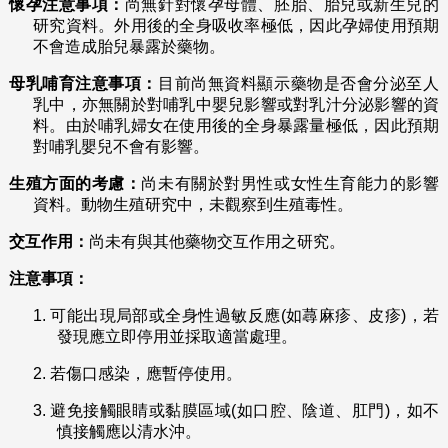
懷孕注意事項：
尚無針對懷孕母體、胚胎、胎兒或新生兒的
研究資料。外用後的全身吸收率極低，因此孕婦使用預期
不會造成胎兒暴露於藥物。
母乳哺育注意事項：
目前尚無資料顯示藥物是否會分泌至人
乳中，亦無關於對哺乳中嬰兒影響或對乳汁分泌影響的資
料。由於哺乳婦女在使用後的全身暴露量極低，因此預期
對哺乳嬰兒不會有影響。
生殖方面的考慮：
尚未有關於對男性或女性生育能力的影響
資料。動物生殖研究中，未觀察到生殖毒性。
交互作用：
尚未有與其他藥物交互作用之研究。
注意事項：
1.
可能出現局部或全身性過敏反應(如蕁麻疹、皮疹)，若
發現應立即停用並採取適當處理。
2.
若傷口感染，應暫停使用。
3.
避免接觸眼睛或黏膜區域(如口腔、陰道、肛門)，如不
慎接觸應以清水沖。