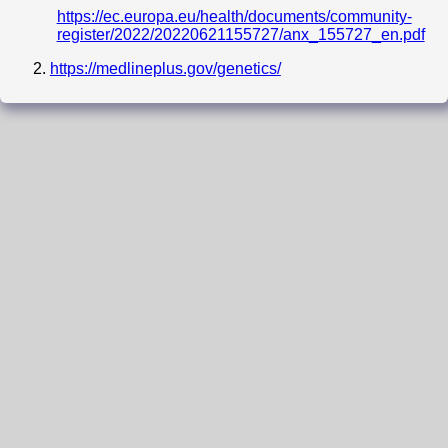
https://ec.europa.eu/health/documents/community-
register/2022/20220621155727/anx_155727_en.pdf
2.
https://medlineplus.gov/genetics/