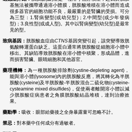
基無法被攜帶通過溶小體膜，胱胺酸堆積在溶小體而造成
很多器官的細胞功能不良，最嚴重的是腎臟的受損。可分
為三型：1.腎病變型(或幼兒型)；2.中間型(或少年發病
型)；3.良性型(或成人型)。其中以腎病變型(幼兒型)是最常
見的型。
致病基因：
胱胺酸血症由
CTNS
基因突變引起，該突變導致胱
氨酸轉運蛋白缺乏。這蛋白通常將胱胺酸從細胞溶小體中
移出。其缺陷導致胱胺酸在溶小體中積聚，形成晶體，進
而損害腎臟、眼睛細胞和其他器官。
藥理機轉：
為一種胱胺酸排除劑(cystine-depleting agent)，
能與溶小體(lysosome)內的胱胺酸反應，將其轉化為半胱
胺酸(cysteine)及半胱胺酸-半胱胺混合二硫化物(cysteine-
cysteamine mixed disulfides)，促使兩者離開溶小體以減
少胱胺酸症病患者之角膜胱胺酸結晶堆積，達到治療效
果。
藥動學：
吸收：眼部給藥後之全身暴露量可忽略不計。
禁忌：
對本藥中任何成分有過敏者。