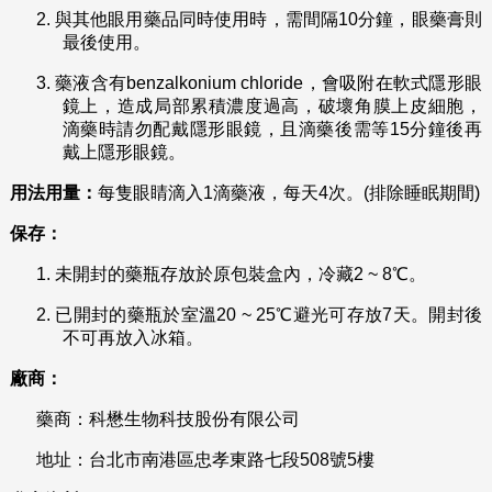
2.
與其他眼用藥品同時使用時，需間隔10分鐘，眼藥膏則
最後使用。
3.
藥液含有benzalkonium chloride，會吸附在軟式隱形眼
鏡上，造成局部累積濃度過高，破壞角膜上皮細胞，
滴藥時請勿配戴隱形眼鏡，且滴藥後需等15分鐘後再
戴上隱形眼鏡。
用法用量：
每隻眼睛滴入1滴藥液，每天4次。(排除睡眠期間)
保存：
1.
未開封的藥瓶存放於原包裝盒內，冷藏2 ~ 8℃。
2.
已開封的藥瓶於室溫20 ~ 25℃避光可存放7天。開封後
不可再放入冰箱。
廠商：
藥商：科懋生物科技股份有限公司
地址：台北市南港區忠孝東路七段508號5樓