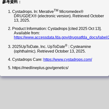
參考資料：
TM
1.
Cystadrops. In: Merative
Micromedex®
DRUGDEX® (electronic version). Retrieved October
13, 2025.
2.
Product Information: Cystadrops [cited 2025 Oct 13].
Available from:
https://www.accessdata.fda.gov/drugsatfda_docs/label
®
3.
2025UpToDate, Inc. UpToDate
: Cysteamine
(ophthalmic). Retrieved October 13, 2025.
4.
Cystadrops Care:
https://www.cystadrops.com/
5.
https://medlineplus.gov/genetics/