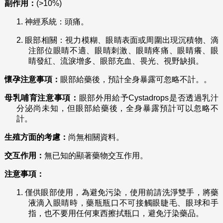
副作用：
(>10%)
1.
神經系統：頭痛。
2.
眼部相關：視力模糊、眼睛表面或周圍出現沉積物、滴
注部位眼睛不適、眼睛刺激、眼睛疼痛、眼睛癢、眼
睛發紅、流淚增多、眼部充血、畏光、視野缺損。
懷孕注意事項：
眼部給藥後，預計全身暴露可忽略不計。。
母乳哺育注意事項：
眼部外用給予Cystadrops是否透過乳汁
分泌尚未知，但眼部給藥後，全身暴露預計可以忽略不
計。
生殖方面的考慮：
尚無相關資料。
交互作用：
無已知的顯著藥物交互作用。
注意事項：
1.
僅供眼部使用，為避免污染，使用前請洗淨雙手，將藥
液滴入眼睛時，藥瓶瓶口不可接觸眼睫毛、眼球和手
指，也不要用任何東西擦拭瓶口，避免汙染藥品。