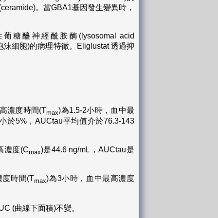
(ceramide)。當GBA1基因發生變異時，
酸性葡糖醯神經酰胺酶(lysosomal acid
(泡沫細胞)的病理特徵。Eliglustat 透過抑
最高濃度時間(T
)為1.5-2小時，血中最
max
可用率小於5%，AUCtau平均值介於76.3-143
最高濃度(C
)是44.6 ng/mL，AUCtau是
max
濃度時間(T
)為3小時，血中最高濃度
max
UC (曲線下面積)不變。