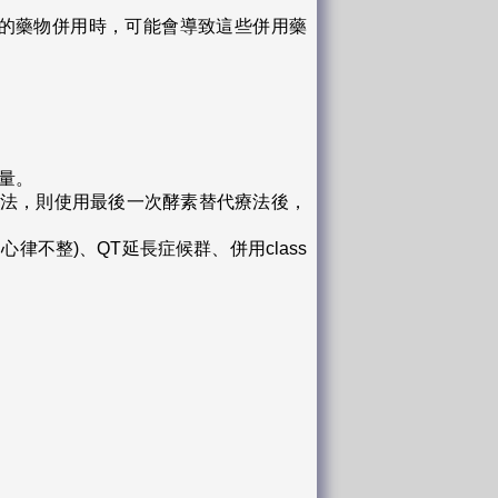
protein受質的藥物併用時，可能會導致這些併用藥
量。
lfa等酵素替代療法，則使用最後一次酵素替代療法後，
心律不整)、QT延長症候群、併用class