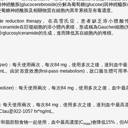
glucocerebroside)分解為葡萄糖(glucose)與神經醯胺
使葡糖神經酰胺及相關物質在細胞內異常累積至有毒濃度。
bstrate reduction therapy。在高雪氏症，患者缺乏溶小體
lucosylceramide在巨噬細胞的溶小體內累積，形成稱為Gaucher細胞
ase，減少glucosylceramide的生成，進而降低其在細胞內的堆積。
tabolizer)：每天使用兩次，每次84 mg，使用多次之後，達到血中
 ng/mL。由於首渡效應(first-pass metabolism)，故口服生體
 metabolizer)：每天使用兩次，每次84 mg，使用多次之後，血中
lizer)：每天使用兩次，每次84 mg，使用多次之後，達到血中最高
Ctau是922-1057 hr*ng/mL。
收，但若和脂肪類食物一起使用，血中最高濃度(C
)會降低15%，但A
max