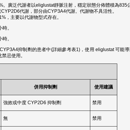
%。廣泛代謝者以eliglustat靜脈注射，穩定狀態分佈體積為8
臟酵素CYP2D6代謝，部分由CYP3A4代謝。代謝物不具活性。
51%，主要以代謝物型式存在。
小時。
小時。
YP3A4抑制劑的患者中(詳細參考表1)，使用 eliglustat 
此禁忌使用。
併用抑制劑
使用建議
強效或中度 CYP2D6 抑制劑
禁用
無
禁用