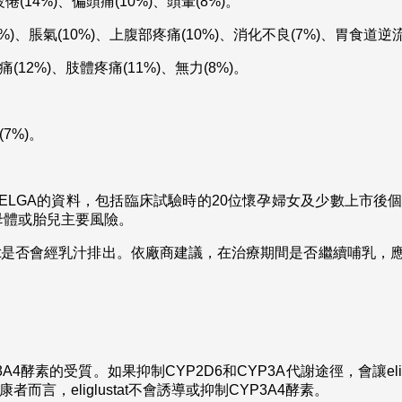
倦(14%)、偏頭痛(10%)、頭暈(8%)。
2%)、脹氣(10%)、上腹部疼痛(10%)、消化不良(7%)、胃食道逆流
(12%)、肢體疼痛(11%)、無力(8%)。
7%)。
DELGA的資料，包括臨床試驗時的20位懷孕婦女及少數上市
母體或胎兒主要風險。
lustat是否會經乳汁排出。依廠商建議，在治療期間是否繼續哺
和CYP3A4酵素的受質。如果抑制CYP2D6和CYP3A代謝途徑，會讓el
而言，eliglustat不會誘導或抑制CYP3A4酵素。