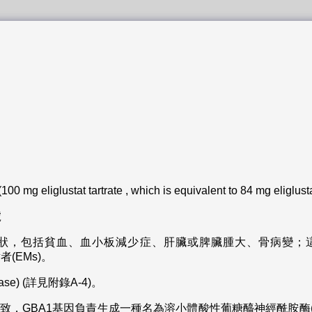
 eliglustat tartrate , which is equivalent to 84 mg eliglus
號
狀，包括貧血、血小板減少症、肝臟或脾臟腫大、骨病變；這些
者(EMs)。
ease) (詳見附錄A-4)。
GBA1基因負責生成一種名為溶小體酸性葡糖醯神經酰胺酶(lysosomal 