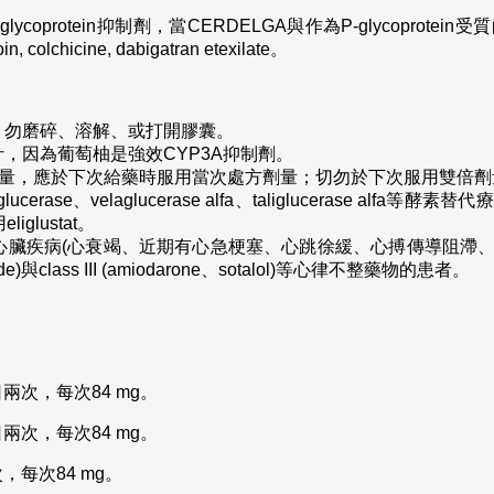
ak)與P-glycoprotein抑制劑，當CERDELGA與作為P-glyco
colchicine, dabigatran etexilate。
，勿磨碎、溶解、或打開膠囊。
，因為葡萄柚是強效CYP3A抑制劑。
次劑量，應於下次給藥時服用當次處方劑量；切勿於下次服用雙倍劑
erase、velaglucerase alfa、taliglucerase a
glustat。
用於已有心臟疾病(心衰竭、近期有心急梗塞、心跳徐緩、心搏傳導阻滯、
amide)與class III (amiodarone、sotalol)等心律不整藥物的患者。
次，每次84 mg。
次，每次84 mg。
次，每次84 mg。