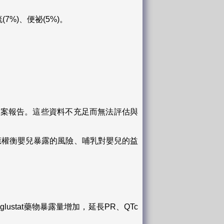
(7%)、便祕(5%)。
後個案報告。這些資料不充足而無法評估與
乳，應權衡嬰兒暴露的風險、哺乳對嬰兒的益
iglustat藥物暴露量增加，延長PR、QTc