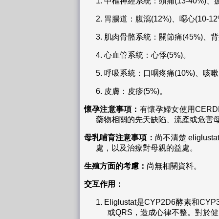
1.
中樞神經系統：頭痛(13-40%)、疲
2.
胃腸道：腹瀉(12%)、噁心(10-1
3.
肌肉骨骼系統：關節痛(45%)、背痛
4.
心血管系統：心悸(5%)。
5.
呼吸系統：口咽疼痛(10%)、咳嗽(
6.
皮膚：皮疹(5%)。
懷孕注意事項：
有懷孕婦女使用CER
藥物相關的先天缺陷、流產或危害
母乳哺育注意事項：
尚不清楚 elig
處，以及治療對母親的益處。
生殖方面的考慮：
尚無相關資料。
交互作用：
1.
Eliglustat是CYP2D6酵素
或QRS，造成心律不整。對於健康者