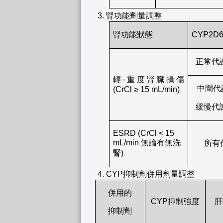
3. 腎功能劑量調整
腎功能狀態
CYP2
正常代謝
輕-重度腎臟損傷
中間代謝
(CrCl ≥ 15 mL/min)
緩慢代謝
ESRD (CrCl < 15
mL/min 無論有無洗
所有
腎)
4. CYP抑制劑併用劑量調整
併用的
CYP抑制強度
肝
抑制劑