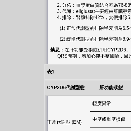
分佈：血漿蛋白質結合率為76-83
代謝：eliglustat主要經由肝
排除：腎臟排除42%，糞便排除
(1)
正常代謝型的排除半衰期為6.5
(2)
緩慢代謝型的排除半衰期為8.9
禁忌：
在肝功能受損或併用CYP2D6、C
QRS間期，增加心律不整風險，因
表
1
CYP2D6
代謝型態
肝功能狀態
輕度異常
中度或重度損傷
正常代謝型 (EM)