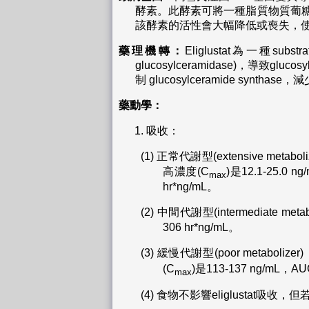
酵素。此酵素可將一種脂質物質葡糖神經酰胺(
該酵素的活性會大幅降低或喪失，
藥理機轉：
Eliglustat為一種su
glucosylceramidase)，導致g
制 glucosylceramide synth
藥動學：
吸收：
(1)
正常代謝型(extensive me
高濃度(C
)是12.1-25.0
max
hr*ng/mL。
(2)
中間代謝型(intermediate
306 hr*ng/mL。
(3)
緩慢代謝型(poor metabo
(C
)是113-137 ng/mL，AU
max
(4)
食物不影響eliglustat吸