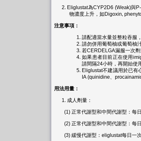
2.
Eliglustat為CYP2D6 (We
物濃度上升，如Digoxin, phenytoin, 
注意事項：
請配適當水量並整粒吞服
請勿併用葡萄柚或葡萄柚汁
若CERDELGA漏服一
如果患者目前正在使用imigluc
請間隔24小時，再開始使用eli
Eliglustat不建議
IA (quinidine、procain
用法用量：
1.
成人劑量：
(1)
正常代謝型和中間代謝型：每日兩
(2)
正常代謝型和中間代謝型：每日兩
(3)
緩慢代謝型：eliglustat每日一