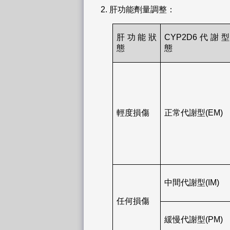
2.
肝功能劑量調整：
肝功能狀
CYP2D6代謝型
態
態
輕度損傷
正常代謝型(EM)
中間代謝型(IM)
任何損傷
緩慢代謝型(PM)