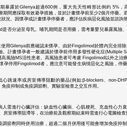
暴露於Gilenya超過600例，重大先天性畸形比例約 5%，
法。治療期間應採取有效避孕措施，並於計畫懷孕前至少2個月停藥
兒狀況。因懷孕或計畫懷孕停藥者，應評估疾病惡化風險並諮詢
olimod是否分泌至母乳。哺乳期間是否用藥，需考量嬰兒暴露風
用Gilenya前應確認未懷孕。由於Fingolimod於體內完全
孕者一般建議於懷孕前停用多發性硬化症(Multiple Scleros
 DMT)，除非屬高風險MS活性患者。高風險患者可考慮 Fingolimo
懷孕停用Fingolimod者，應注意可能發生病情惡化之風險，停
跳速率或房室傳導阻斷的藥品(例如:β-blockers、non-DHP
腫瘤藥、免疫抑制或免疫調節劑、實驗室檢查之交互作用。
病人需進行心臟評估：缺血性心臟病、心肌梗死、充血性心力衰
、房室傳導阻滯等，在治療前及觀察期結束時需進行心電圖檢查
疫調節劑同時併用治療，超過二個月併用後可能會增加免疫抑制