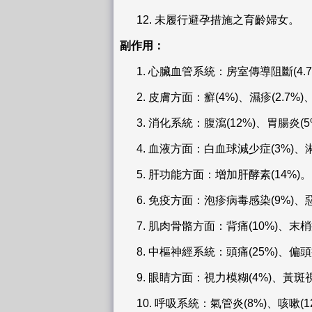
12.
未履行避孕措施之育齡婦女。
副作用：
1.
心臟血管系統：房室傳導阻斷(4.7%
2.
皮膚方面：癬(4%)、濕疹(2.7%)、
3.
消化系統：腹瀉(12%)、胃腸炎(5%
4.
血液方面：白血球減少症(3%)、淋
5.
肝功能方面：增加肝酵素(14%)。
6.
免疫方面：泡疹病毒感染(9%)、
7.
肌肉骨骼方面：背痛(10%)、末梢疼
8.
中樞神經系統：頭痛(25%)、偏頭痛(6
9.
眼睛方面：視力模糊(4%)、黃斑視網膜
10.
呼吸系統：氣管炎(8%)、咳嗽(1