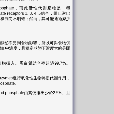
imod phosphate，而此活性代謝產物是一種
hate receptors 1, 3, 4, 5結合，阻止淋巴
作用機制尚不明確；然而，其可能通過減少
活性代謝產物藥物)不受到食物影響，所以可與食物併
狀態血中濃度，且穩定狀態下濃度大約是開
) 被血球細胞攝入。蛋白質結合率超過99.7%。
oenzymes進行氧化性生物轉換代謝作用，
sphate。
 phosphate由糞便排出少於2.5%。且