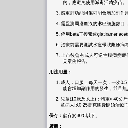
內，應避免使用減毒活菌疫苗。
3.
嚴重肝功能損傷可能會增加副作
4.
需監測周邊血液的淋巴細胞數目，急
5.
停用beta干擾素或glatiramer a
6.
治療前需要測試水痘帶狀皰疹病
7.
上市後曾有成人可逆性腦病變症候群(Post
見案例報告。
用法用量：
1.
成人：口服，每天一次，一次0.5
能會增加副作用的發生，並且無
兒童(10歲及以上)：體重> 40
童病人以0.25毫克膠囊開始治療
保存：
儲存於30℃以下。
廠商：