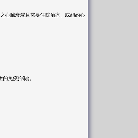
良之心臟衰竭且需要住院治療、或紐約心
生的免疫抑制)。