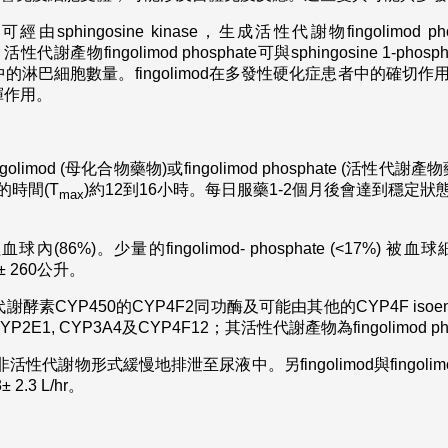
hloride可經由sphingosine kinase，生成活性代謝物fingol
ator。活性代謝產物fingolimod phosphate可與sphingosine 1-phosp
淋巴細胞數量。fingolimod在多發性硬化症患者中的確切
揮作用。
limod (母化合物藥物)或fingolimod phosphate (
時間(T
)約12到16小時。每日服藥1-2個月後會達到穩定
max
球內(86%)。少量的fingolimod- phosphate (<17%
L± 260公升。
臟代謝酵素CYP450的CYP4F2同功酶及可能由其他的CYP4F is
E1, CYP3A4及CYP4F12；其活性代謝產物為fingolimod pho
代謝物形式緩慢地排泄至尿液中。另fingolimod與fingolimod
 2.3 L/hr。