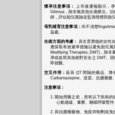
懷孕注意事項：
上市後通報顯示，孕期
Gilenya，除非無其他合適療
師，評估胎兒風險並監測母體與胎
母乳哺育注意事項：
尚不清楚fing
益處。
生殖方面的考慮：
具生育潛能的女性在使
應採取有效避孕措施以避免胎兒風險。計畫懷
Modifying Therapies,
孕或改用其他相對安全之 DMT。因
即就醫。
交互作用：
延長 QT 間隔的藥品、降低心
Carbamazepine、疫苗、抗
注意事項：
1.
開始用藥之前，患有以下疾病的
心動過緩、暈厥、睡眠呼吸暫停
2.
與抗腫瘤藥物、免疫抑制劑或免