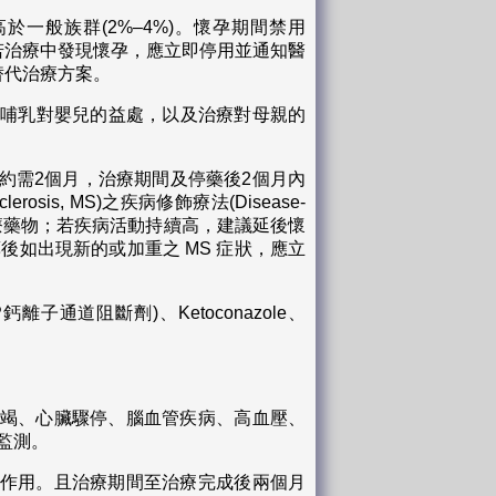
高於一般族群(2%–4%)。懷孕期間禁用
。若治療中發現懷孕，應立即停用並通知醫
替代治療方案。
險、哺乳對嬰兒的益處，以及治療對母親的
排除約需2個月，治療期間及停藥後2個月內
is, MS)之疾病修飾療法(Disease-
d以外之治療藥物；若疾病活動持續高，建議延後懷
藥後如出現新的或加重之 MS 症狀，應立
鈣離子通道阻斷劑)、Ketoconazole、
竭、心臟驟停、腦血管疾病、高血壓、
監測。
作用。且治療期間至治療完成後兩個月