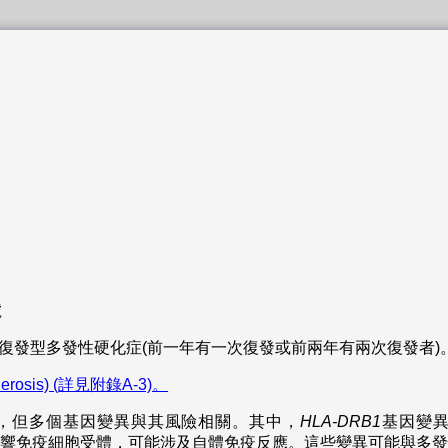
號
之復發型多發性硬化症(前一年有一次復發或前兩年有兩次復發者)
erosis) (詳見附錄A-3)。
，但多個基因變異與其風險相關。其中，
HLA-DRB1
基因變
響免疫細胞受體，可能涉及自體免疫反應。這些變異可能與多發