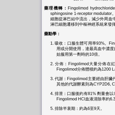
藥理機轉：
Fingolimod hydroc
sphingosine 1-receptor modul
細胞從淋巴結中流出，減少外周血中的
淋巴細胞遷移到中樞神經系統來發
藥動學：
1.
吸收：口服生體可用率93%。Fingo
用或分開使用，達最高血中濃度的
始服用第一劑時的10倍。
2.
分佈：Fingolimod大量分佈在紅血
Fingolimod分佈體積約為1200 
3.
代謝：Fingolimod主要經由肝
其他的代謝酵素則為CYP2D6, CYP2
4.
排泄：口服後約有81% 劑量會以非活性
Fingolimod HCl血液清除率約6.3±
5.
排除半衰期：約為6至9天。