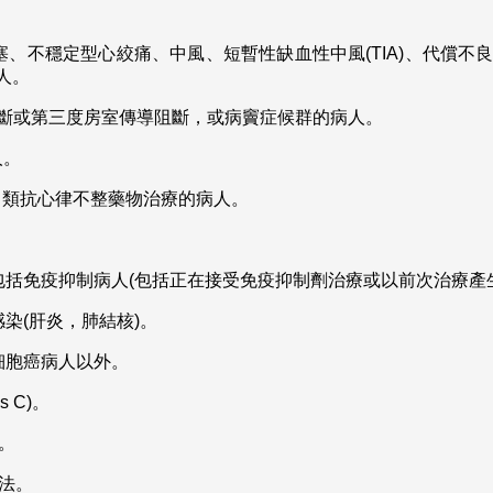
、不穩定型心絞痛、中風、短暫性缺血性中風(TIA)、代償不
病人。
傳導阻斷或第三度房室傳導阻斷，或病竇症候群的病人。
人。
II 類抗心律不整藥物治療的病人。
括免疫抑制病人(包括正在接受免疫抑制劑治療或以前次治療產
染(肝炎，肺結核)。
細胞癌病人以外。
s C)。
。
法。