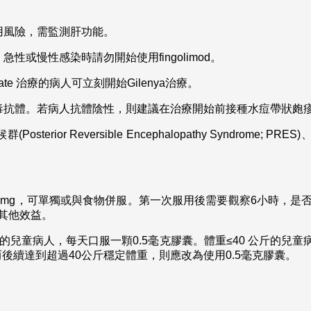
用風險，需監測肝功能。
性或慢性感染時請勿開始使用fingolimod。
cetate 治療的病人可立刻開始Gilenya治療。
毒抗體。若病人抗體陰性，則建議在治療開始前接種水痘帶狀皰
erior Reversible Encephalopathy Syndrome;
 mg，可單獨或與食物併服。第一次服用後需要觀察6小時，是否發
其他效益。
公斤的兒童病人，每天口服一顆0.5毫克膠囊。體重≤40 公斤的兒
而後續達到超過40公斤穩定體重，則應改為使用0.5毫克膠囊。