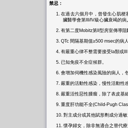
禁忌：
1.
在過去六個月中，曾發生心肌梗塞
臟醫學會第III/IV級心臟衰竭的
2.
有第二度Mobitz第II型房室
3.
QTc 間隔基期值≥500 msec的病
4.
有嚴重心律不整需要接受Ia類或I
5.
已知免疫不全症候群。
6.
會增加伺機性感染風險的病人，包
7.
嚴重的活動性感染，慢性活動性感
8.
嚴重活性惡性腫瘤，除了表皮基
9.
重度肝功能不全(Child-Pugh Clas
10.
對主成分或其他賦形劑成分過敏
11.
懷孕婦女，除非無適合之替代療