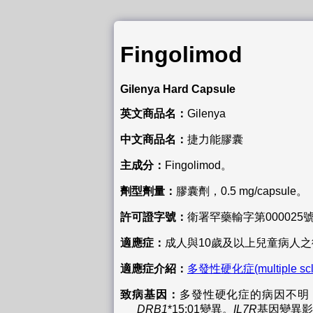
Fingolimod
Gilenya Hard Capsule
英文商品名：
Gilenya
中文商品名：
捷力能膠囊
主成分：
Fingolimod。
劑型劑量：
膠囊劑，0.5 mg/capsule。
許可證字號：
衛署罕藥輸字第000025
適應症：
成人與10歲及以上兒童病人
適應症介紹：
多發性硬化症(multiple scl
致病基因：
多發性硬化症的病因不明
DRB1
*15:01變異。
IL7R
基因變異影