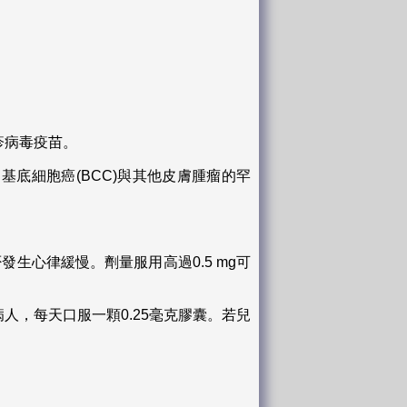
疹病毒疫苗。
 PRES)、基底細胞癌(BCC)與其他皮膚腫瘤的罕
生心律緩慢。劑量服用高過0.5 mg可
童病人，每天口服一顆0.25毫克膠囊。若兒