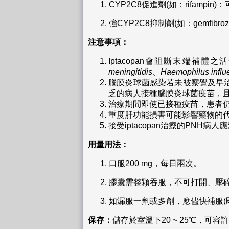
1.
CYP2C8促進劑(如：rifamp
2.
強CYP2C8抑制劑(如：gemfi
注意事項：
Iptacopan會阻斷末端
meningitidis
、
Haemophilus influ
腦膜炎球菌感染若未被察覺及早
乏的病人接種腦膜炎球菌疫苗，
治療期間即使已接種疫苗，患者
重度肝功能損害可能影響藥物的
接受iptacopan治療的PNH
用量用法：
1.
口服200 mg，每日兩次。
2.
膠囊需整顆吞服，不可打開、壓
3.
如漏服一劑或多劑，應儘快補服(
保存：
儲存於室溫下20 ~ 25℃，可容許溫