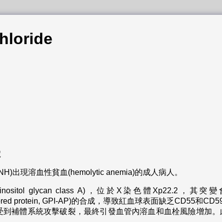
hloride
號
出現溶血性貧血(hemolytic anemia)的成人病人。
idylinositol glycan class A)，位於X染色體Xp
sitol anchored protein, GPI-AP)的合成，導致紅血球表面缺
受到補體系統攻擊破裂，最終引發血管內溶血和血栓風險增加。