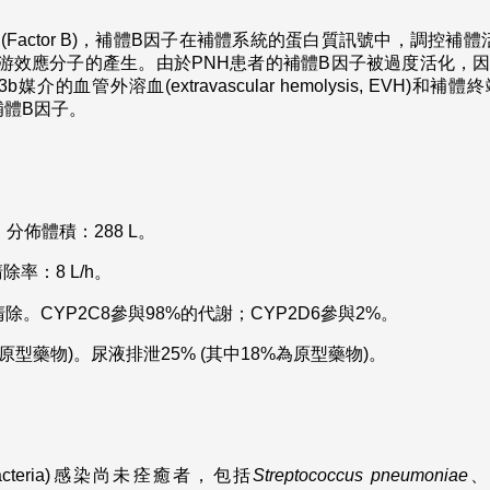
子(Factor B)，補體B因子在補體系統的蛋白質訊號中，調控補體活化的替代
減少下游效應分子的產生。由於PNH患者的補體B因子被過度活化
媒介的血管外溶血(extravascular hemolysis, EVH)和補體
的補體B因子。
。分佈體積：288 L。
除率：8 L/h。
。CYP2C8參與98%的代謝；CYP2D6參與2%。
為原型藥物)。尿液排泄25% (其中18%為原型藥物)。
 bacteria)感染尚未痊癒者，包括
Streptococcus pneumoniae