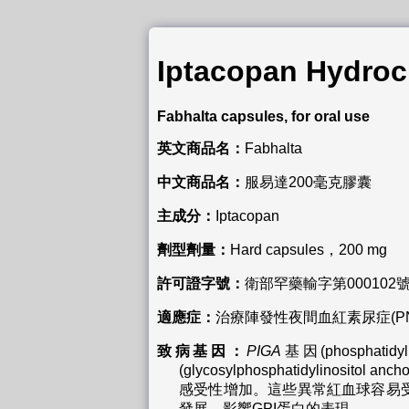
Iptacopan Hydroc
Fabhalta capsules, for oral use
英文商品名：
Fabhalta
中文商品名：
服易達200毫克膠囊
主成分：
Iptacopan
劑型劑量：
Hard capsules，200 mg
許可證字號：
衛部罕藥輸字第000102
適應症：
治療陣發性夜間血紅素尿症(PNH)
致病基因：
PIGA
基因(phosphat
(glycosylphosphatidylino
感受性增加。這些異常紅血球容易
發展，影響GPI蛋白的表現。