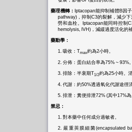
藥理機轉：
Iptacopan能抑制補體B因
pathway)，抑制C3的裂解，
勞和血栓。Iptacopan能同時控制C3b
hemolysis, IVH)，減緩過度活化
藥動學：
1.
吸收：T
約為2小時。
max
2.
分佈：蛋白結合率為75% ~ 93%
3.
排除：半衰期T
約為25小時。清
1/2
4.
代謝：約50%透過氧化代謝途徑清除
5.
排泄：糞便排泄72% (其中17%
禁忌：
1.
對本藥中任何成分過敏者。
2.
嚴重莢膜細菌(encapsulated