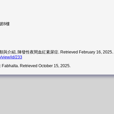
號8樓
發性夜間血紅素尿症. Retrieved February 16, 2025. Avai
b/view/id/233
Fabhalta. Retrieved October 15, 2025.