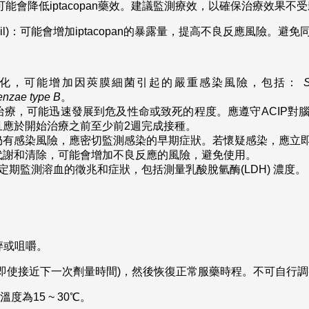
in)：可能會降低iptacopan藥效。建議監測療效，以確保治療效果不
brozil)：可能會增加iptacopan的暴露量，提高不良反應風險。
補體之活化，可能增加因莢膜細菌引起的嚴重感染風險，包括：
S
enzae type B
。
治療，可能迅速發展到危及性命或致死的程度。應遵守ACIP對
且應於開始治療之前至少前2週完成接種。
仍有感染風險，應密切監測感染的早期症狀。若懷疑感染，應立
代謝和清除，可能會增加不良反應的風險，避免使用。
病人應定期監測溶血的徵兆和症狀，包括測量乳酸脫氫酶(LDH) 濃度。
碎或咀嚼。
即使接近下一次劑量時間)，然後恢復正常服藥時程。不可自行
度為15 ~ 30℃。