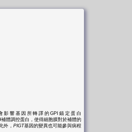
22.2，其突變會影響基因所轉譯的GPI錨定蛋白
乏CD55和CD59補體調控蛋白，使得細胞膜對於補體的
此外，
PIGT
基因的變異也可能參與病程