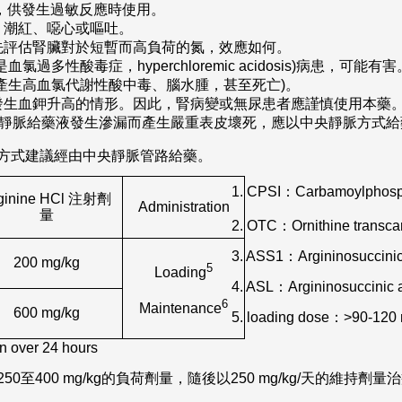
phrine，供發生過敏反應時使用。
、潮紅、噁心或嘔吐。
先評估腎臟對於短暫而高負荷的氮，效應如何。
多性酸毒症，hyperchloremic acidosis)病患，可能有害
產生高血氯代謝性酸中毒、腦水腫，甚至死亡)。
發生血鉀升高的情形。因此，腎病變或無尿患者應謹慎使用本藥
以周邊靜脈給藥液發生滲漏而產生嚴重表皮壞死，應以中央靜脈方式
方式建議經由中央靜脈管路給藥。
1.
CPSI：Carbamoylphospha
ginine HCl 注射劑
Administration
量
2.
OTC：Ornithine transca
3.
ASS1：Argininosuccinic 
200 mg/kg
5
Loading
4.
ASL：Argininosuccinic a
6
Maintenance
600 mg/kg
5.
loading dose：>90-120 
 over 24 hours
至400 mg/kg的負荷劑量，隨後以250 mg/kg/天的維持劑量