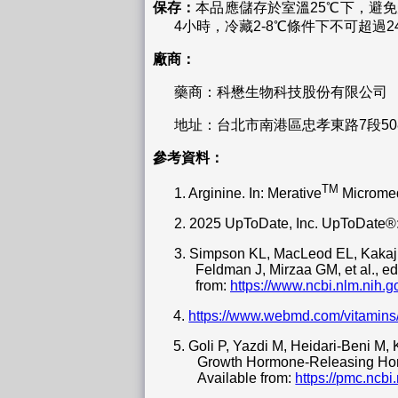
保存：
本品應儲存於室溫25℃下，避
4小時，冷藏2-8℃條件下不可超過2
廠商：
藥商：科懋生物科技股份有限公司
地址：台北市南港區忠孝東路7段50
參考資料：
TM
1.
Arginine. In: Merative
Micromed
2.
2025 UpToDate, Inc. UpToDate®: 
3.
Simpson KL, MacLeod EL, Kakajiw
Feldman J, Mirzaa GM, et al., ed
from:
https://www.ncbi.nlm.nih
4.
https://www.webmd.com/vitamins/
5.
Goli P, Yazdi M, Heidari-Beni M
Growth Hormone-Releasing Horm
Available from:
https://pmc.ncb