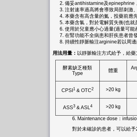
備妥antihistamine及epine
注射速率過高將會導致局部刺激
本藥含有高含量的氮，投藥前應
本藥含氯，對於電解質失衡(也就是血氯過
使用於兒童應小心過量(過量可能
在腎功能不全病患和肝疾患者曾
持續性靜脈輸注arginine若
用法用量：
以靜脈輸注方式給予，給藥
酵素缺乏種類
Ar
體重
Type
1
2
>20 kg
CPSI
& OTC
3
4
>20 kg
ASS
& ASL
6.
Maintenance dose：infusion
對於未確診的患者，可以給予250