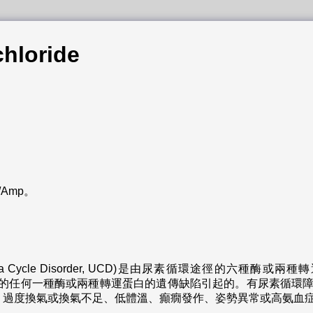
chloride
/Amp。
 Cycle Disorder, UCD)是由尿素循環途徑的六種酶或兩種
itrin)中的任何一種酶或兩種轉運蛋白的遺傳缺陷引起的。有尿素
、過度換氣或換氣不足、低體溫、癲癇發作、姿勢異常或高氨血