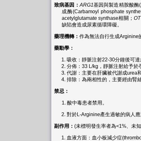
致病基因：
ARG1
基因與製造精胺酸酶(Ar
成酶(Carbamoyl phosphate synthe
acetylglutamate synthase相關；
OT
缺陷會造成尿素循環障礙。
藥理機轉：
作為無法自行生成Arginin
藥動學：
吸收：靜脈注射22-30分鐘後可
分佈：33 L/kg，靜脈注射給
代謝：主要在肝臟被代謝成urea和or
排除：為兩相性的，主要經由腎絲
禁忌：
1.
酸中毒患者禁用。
對於L-Arginine產生過敏的病
副作用：
(未標明發生率者為<1%、未
血液方面：血小板減少症(thrombocy