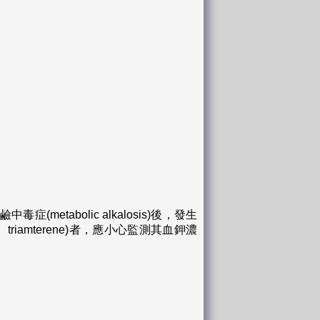
。
毒症(metabolic alkalosis)後，發生
tone、triamterene)者，應小心監測其血鉀濃