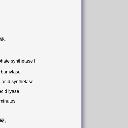
。
。
給藥。
te synthetase I
rbamylase
acid synthetase
cid lyase
minutes
治療。