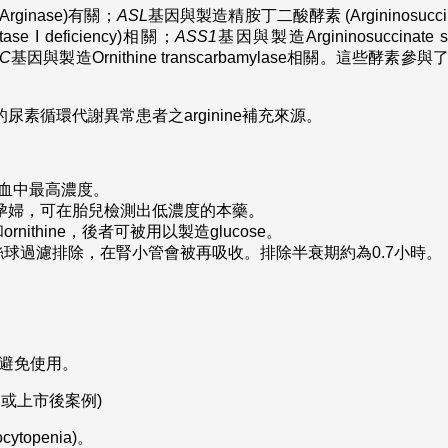
ginase)有關；
ASL
基因與製造精胺丁二酸酵素 (Argininosucci
tase I deficiency)相關；
ASS1
基因與製造Argininosuccinate 
C
基因與製造Ornithine transcarbamylase相關。這
e的尿素循環代謝異常患者之arginine補充來源。
達血中最高濃度。
予於孕婦，可在胎兒檢測出低濃度的本藥。
nithine，後者可被用以製造glucose。
球過濾排除，在腎小管會被再吸收。排除半衰期約為0.7小時。
人應避免使用。
知或上市後案例)
topenia)。