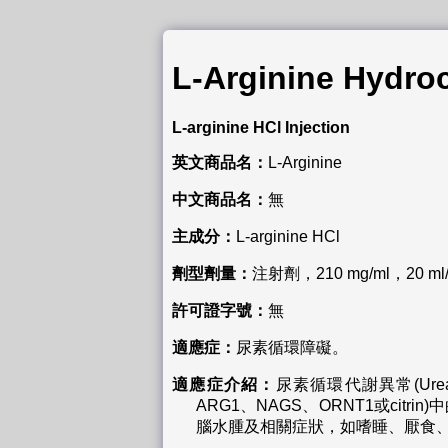
L-Arginine Hydro
L-arginine HCl Injection
英文商品名：
L-Arginine
中文商品名：
無
主成分
：
L-arginine HCl
劑型劑量：
注射劑，210 mg/ml，20 ml
許可證字號：
無
適應症：
尿素循環障礙。
適應症介紹：
尿素循環代謝異常(Urea
ARG1、NAGS、ORNT1或c
腦水腫及相關症狀，如嗜睡、厭食