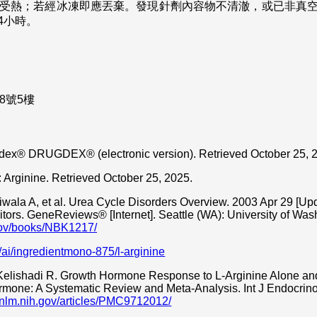
免受熱；若經冰凍即應丟棄。發現針劑內容物不清澈，或已非真
4小時。
8號5樓
ex® DRUGDEX® (electronic version). Retrieved October 25, 
Arginine. Retrieved October 25, 2025.
ala A, et al. Urea Cycle Disorders Overview. 2003 Apr 29 [Upd
itors. GeneReviews® [Internet]. Seattle (WA): University of Was
.gov/books/NBK1217/
ai/ingredientmono-875/l-arginine
, Kelishadi R. Growth Hormone Response to L-Arginine Alone an
one: A Systematic Review and Meta-Analysis. Int J Endocrin
i.nlm.nih.gov/articles/PMC9712012/