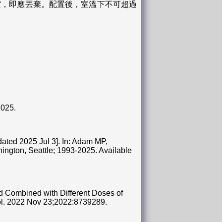
空，即應丟棄。配置後，室溫下不可超過
2025.
ated 2025 Jul 3]. In: Adam MP,
hington, Seattle; 1993-2025. Available
d Combined with Different Doses of
ol. 2022 Nov 23;2022:8739289.