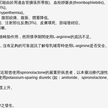
於周邊血管擴張所導致)、血栓靜脈炎(thrombophlebitis)。
%)。
rthermia)。
%)、腹部絞痛、腹脹、體重降低。
)、注射部位反應(3%)、皮膚壞死、肢端發紺症。
、咳嗽。
畸胎作用，然而懷孕期間使用L-arginine的資訊不足。
沒有足夠的可靠資訊了解母乳哺育時使用L-arginine是否安全
etic：數個近期曾使用spironolactone的嚴重肝病患者，以本藥治療代謝性鹼中
um-sparing diuretic (如：amiloride、spironolac
濃度上升。
鉀之發生。