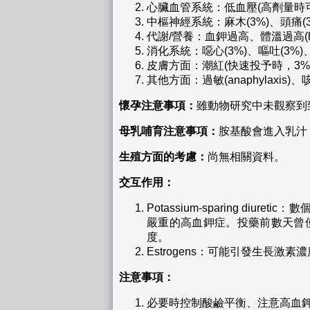
心臟血管系統：低血壓(高劑量時可能由
中樞神經系統：麻木(3%)、頭痛(3
代謝/營養：血鉀過高、體溫過高(hype
消化系統：噁心(3%)、嘔吐(3
皮膚方面：潮紅(快速投予時，3%
其他方面：過敏(anaphylaxis)
懷孕注意事項：
雖動物研究中未觀察到致
母乳哺育注意事項：
胺基酸會進入乳汁，
生殖方面的考慮：
尚無相關資料。
交互作用：
Potassium-sparing diur
嚴重的高血鉀症。投藥前數天曾使用potassi
度。
Estrogens：可能引發生長激素
注意事項：
必要時控制酸鹼平衡、注意高血