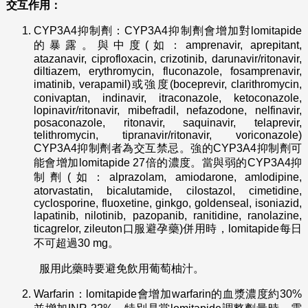
交互作用：
CYP3A4抑制劑：CYP3A4抑制劑會增加對lomitapide
的暴露。與中度(如：amprenavir, aprepitant,
atazanavir, ciprofloxacin, crizotinib, darunavir/ritonavir,
diltiazem, erythromycin, fluconazole, fosamprenavir,
imatinib, verapamil)或強度(boceprevir, clarithromycin,
conivaptan, indinavir, itraconazole, ketoconazole,
lopinavir/ritonavir, mibefradil, nefazodone, nelfinavir,
posaconazole, ritonavir, saquinavir, telaprevir,
telithromycin, tipranavir/ritonavir, voriconazole)
CYP3A4抑制劑者為交互禁忌。強的CYP3A4抑制劑可
能會增加lomitapide 27倍的濃度。當與弱的CYP3A4抑
制劑(如：alprazolam, amiodarone, amlodipine,
atorvastatin, bicalutamide, cilostazol, cimetidine,
cyclosporine, fluoxetine, ginkgo, goldenseal, isoniazid,
lapatinib, nilotinib, pazopanib, ranitidine, ranolazine,
ticagrelor, zileuton口服避孕藥)併用時，lomitapide每日
不可超過30 mg。
服用此藥時要避免飲用葡萄柚汁。
Warfarin：lomitapide會增加warfarin的血漿濃度約30%