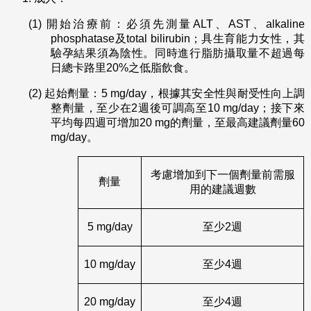
(1)
開始治療前：必須先測量ALT、AST、alkaline
phosphatase及total bilirubin；具生育能力女性，其
驗孕結果須為陰性。同時進行脂肪攝取量不超過每
日總卡路里20%之低脂飲食。
(2)
起始劑量：5 mg/day，根據其安全性與耐受性向上調
整劑量，至少在2週後可調高至10 mg/day；接下來
平均每四週可增加20 mg的劑量，至最高建議劑量60
mg/day。
考慮增加到下一個劑量前需服
劑量
用的建議週數
5 mg/day
至少2週
10 mg/day
至少4週
20 mg/day
至少4週