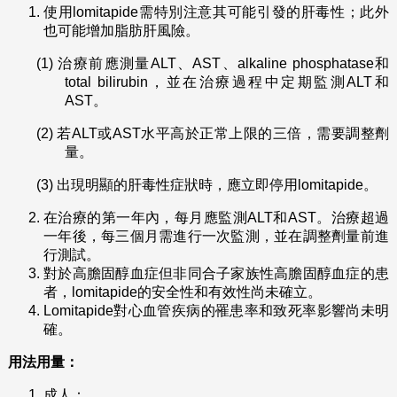
使用lomitapide需特別注意其可能引發的肝毒性；此外
也可能增加脂肪肝風險。
(1)
治療前應測量ALT、AST、alkaline phosphatase和
total bilirubin，並在治療過程中定期監測ALT和
AST。
(2)
若ALT或AST水平高於正常上限的三倍，需要調整劑
量。
(3)
出現明顯的肝毒性症狀時，應立即停用lomitapide。
在治療的第一年內，每月應監測ALT和AST。治療超過
一年後，每三個月需進行一次監測，並在調整劑量前進
行測試。
對於高膽固醇血症但非同合子家族性高膽固醇血症的患
者，lomitapide的安全性和有效性尚未確立。
Lomitapide對心血管疾病的罹患率和致死率影響尚未明
確。
用法用量：
成人：