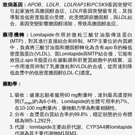
致病基因：
APOB
、
LDLR
、
LDLRAP1
和
PCSK9
基因突變可
引起家族性高膽固醇血症。
LDLR
基因突變最常見，其指
導製造低密度脂蛋白受體。此受體調節膽固醇，與
LDL
結
合。基因突變影響膽固醇清除，導致高膽固醇血症。
藥理機轉：
Lomitapide作用於微粒三酸甘油脂傳送蛋白
(MTP)，對其進行直接結合和抑制。MTP主要位於內質網
中，負責將三酸甘油脂和膽固醇轉化為含有apo B的極低
密度脂蛋白(VLDL)。當Lomitapide與MTP結合後，它能有
效阻止apo B脂蛋白在腸黏膜和肝實質細胞中的積聚。這
一作用進而抑制了乳糜微粒和VLDL的合成，從而達到降
低血漿中的低密度膽固醇(LDL-C)濃度
。
藥動學：
吸收：健康志願者服用60 mg劑量時，達到最高濃度時
間(T
)約為6小時。Lomitapide的生體可用率約7%。
max
在10-100 mg劑量內，藥物動力學為劑量相關性。
分布：血漿蛋白質結合率約99.8%，穩定狀態的分布體
積為985-1,292升。
代謝：lomitapide主要由肝代謝。CYP3A4將lomitapide
代謝為其主要代謝物M1與M3。