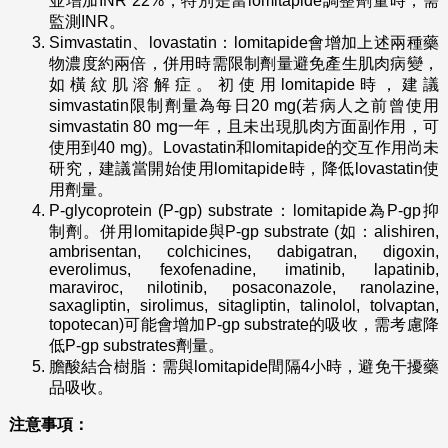
並增加INR 22%，特別是當lomitapide調整劑量時，需
監測INR。
Simvastatin、lovastatin：lomitapide會增加上述兩種藥
物濃度約兩倍，併用時需限制劑量避免產生肌肉病變，
如橫紋肌溶解症。初使用lomitapide時，建議
simvastatin限制劑量為每日20 mg(若病人之前曾使用
simvastatin 80 mg一年，且未出現肌肉方面副作用，可
使用到40 mg)。Lovastatin和lomitapide的交互作用尚未
研究，建議當開始使用lomitapide時，降低lovastatin使
用劑量。
P-glycoprotein (P-gp) substrate：lomitapide為P-gp抑
制劑。併用lomitapide與P-gp substrate (如：alishiren,
ambrisentan, colchicines, dabigatran, digoxin,
everolimus, fexofenadine, imatinib, lapatinib,
maraviroc, nilotinib, posaconazole, ranolazine,
saxagliptin, sirolimus, sitagliptin, talinolol, tolvaptan,
topotecan)可能會增加P-gp substrate的吸收，需考慮降
低P-gp substrates劑量。
膽酸結合樹脂：需與lomitapide間隔4小時，避免干擾藥
品吸收。
注意事項：