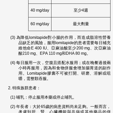
40 mg/day
至少4週
60 mg/day
最大劑量
(3)
為降低lomitapide對小腸的作用，而造成脂溶性營養
品缺乏的風險，服用lomitapide的患者需要每日補充
維他命E 400 IU、亞麻油酸至少200 mg、次亞麻油
酸210 mg、EPA 110 mg和DHA 80 mg。
(4)
每日服用一次，空腹且搭配水服用；或在晚餐過後兩
小時再服用，因為和食物併服會增加腸胃道的副作
用。Lomitapide膠囊不可被打開、研磨、溶解或咀
嚼，需整顆吞服。
特殊族群患者：
(1)
哺乳：停止服用本藥或停止哺乳。
(2)
年長者：大於65歲的病患資料尚未足夠。一般而言，
考慮到肝、腎、心臟機能與共病或其他藥品的併