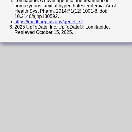
Lomitapide: A novel agent for the treatment of
homozygous familial hypercholesterolemia. Am J
Health Syst Pharm. 2014;71(12):1001-8. doi:
10.2146/ajhp130592.
https://medlineplus.gov/genetics/
2025 UpToDate, Inc. UpToDate®: Lomitapide.
Retrieved October 15, 2025.