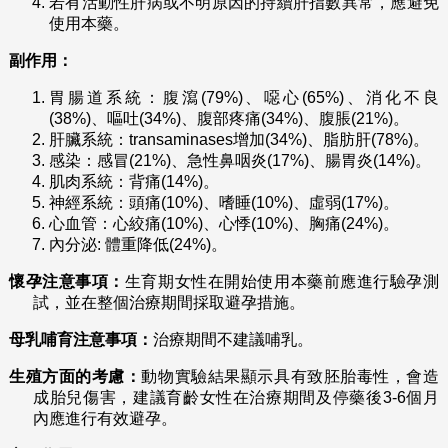
若有活動性肝病或不明原因的持續肝指數異常，應避免
使用本藥。
副作用：
胃腸道系統：腹瀉(79%)、噁心(65%)、消化不良
(38%)、嘔吐(34%)、腹部疼痛(34%)、腹脹(21%)。
肝臟系統：transaminases增加(34%)、脂肪肝(78%)。
感染：感冒(21%)、急性鼻咽炎(17%)、腸胃炎(14%)。
肌肉系統：背痛(14%)。
神經系統：頭痛(10%)、嗜睡(10%)、虛弱(17%)。
心血管：心絞痛(10%)、心悸(10%)、胸痛(24%)。
內分泌: 體重降低(24%)。
懷孕注意事項：
生育期女性在開始使用本藥前應進行驗孕測
試，並在整個治療期間採取避孕措施。
母乳哺育注意事項：
治療期間不建議哺乳。
生殖方面的考慮：
動物實驗結果顯示具有致胚胎毒性，會造
成胎兒傷害，建議育齡女性在治療期間及停藥後3-6個月
內應進行有效避孕。