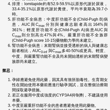
排泄：lomitapide約有52.9-59.5%以原形代謝於尿液，
33.4-35.1%以原形代謝於糞便。平均半衰期為39.7小
時。
肝功能不全病患：中度肝功能不全(Child-Pugh B)病
患，AUC與C
分別與健康志願者高出164%與
max
361%；輕度肝功能不全(Child-Pugh A)病患AUC與
C
則分別高出47%與4%。嚴重肝功能不全族群
max
(Child-Pugh score 10-15)藥物動力學尚未建立。
腎功能不全病患：末期腎病並接受透析的病人與健康志
願者相比，AUC
與C
多40-50%或更高。輕度、
0-inf
max
中度、與嚴重腎功能不全及尚未開始透析的末期腎病變
族群尚未建立。
禁忌：
孕婦應避免使用此藥，因其具有致胚胎毒性。
生育期女
性在開始使用本藥前應進行驗孕測試，並在整個治療期
間採取避孕措施。
若正在服用中度或強度的CYP3A4抑制劑，不建議使用
本藥。
中度至嚴重肝功能不全的患者應避免使用此藥物。