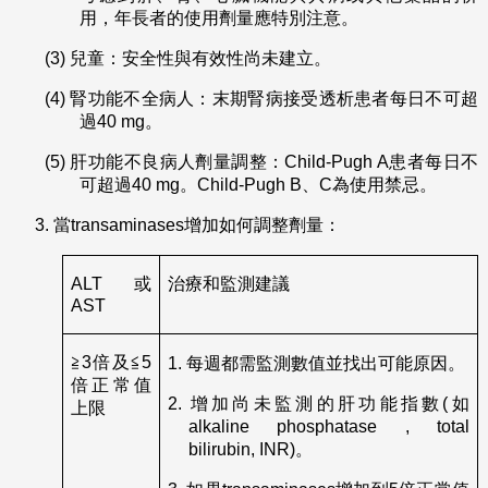
用，年長者的使用劑量應特別注意。
(3)
兒童：安全性與有效性尚未建立。
(4)
腎功能不全病人：末期腎病接受透析患者每日不可超
過40 mg。
(5)
肝功能不良病人劑量調整：Child-Pugh A患者每日不
可超過40 mg。Child-Pugh B、C為使用禁忌。
當transaminases增加如何調整劑量：
ALT或
治療和監測建議
AST
≧3倍及≦5
1.
每週都需監測數值並找出可能原因。
倍正常值
2.
增加尚未監測的肝功能指數(如
上限
alkaline phosphatase , total
bilirubin, INR)。