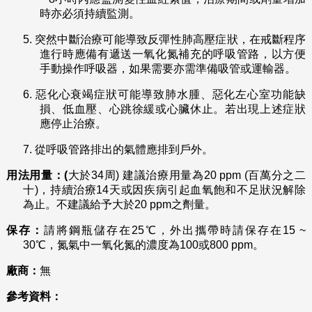
時亦必須持續監測。
5.
突然中斷治療可能導致反彈性肺高壓症狀，在戒斷程序
進行時應備有遞送一氧化氮補充的呼吸管路，以方便
手動操作呼吸器，如果需要亦需準備吸管或運輸器。
6.
惡化心衰竭症狀可能導致肺水腫、惡化左心室功能缺
損、低血壓、心跳徐緩或心臟休止。若出現上述症狀
應停止治療。
7.
從呼吸管路排出的氣體應排到戶外。
用法用量：
(
大於34周) 建議治療用量為20 ppm (百萬分之二
十)，持續治療14天或因疾病引起血氧飽和不足狀況解除
為止。不建議給予大於20 ppm之劑量。
保存：
請將鋼瓶儲存在25℃，外出攜帶時請保存在15 ~
30℃，氮氣中一氧化氮的濃度為100或800 ppm。
廠商：
無
參考資料：