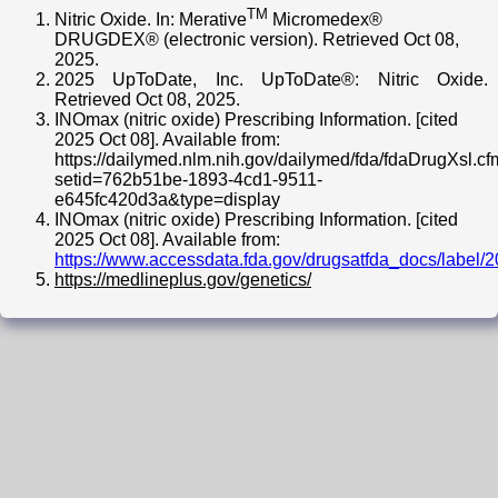
TM
Nitric Oxide. In: Merative
Micromedex®
DRUGDEX® (electronic version). Retrieved Oct 08,
2025.
2025 UpToDate, Inc. UpToDate®: Nitric Oxide.
Retrieved Oct 08, 2025.
INOmax (nitric oxide) Prescribing Information. [cited
2025 Oct 08]. Available from:
https://dailymed.nlm.nih.gov/dailymed/fda/fdaDrugXsl.c
setid=762b51be-1893-4cd1-9511-
e645fc420d3a&type=display
INOmax (nitric oxide) Prescribing Information. [cited
2025 Oct 08]. Available from:
https://www.accessdata.fda.gov/drugsatfda_docs/label/
https://medlineplus.gov/genetics/