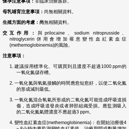
懷孕注意事項：
非臨床治療族群。
母乳哺育注意事項：
尚無相關資料。
生殖方面的考慮：尚
無相關資料。
交互作用：
與prilocaine、sodium nitroprusside、
nitroglycerin併用會增加罹患變性血紅素血症
(methemoglobinemia)的風險。
注意事項：
1.
建議採用標準化、可購買到且濃度不超過1000 ppm的
一氧化氮儲存槽。
2.
一氧化氮與氧氣接觸的時間應愈短愈好，以使二氧化氮
的形成減到最低。
3.
一氧化氮混合氧氣所形成的二氧化氮可能造成呼吸道損
傷，造成呼吸道發炎或者肺部組織受損。應監測吸入
的二氧化氮氣體濃度不應超過3 ppm。
4.
變性血紅素血症(methemoglobinemia)：在開始治療後4
~ 8小時內應監測變性血紅素值，治療期間或劑量增加