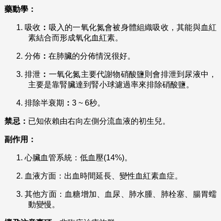
藥動學：
1.
吸收
：
吸入的一氧化氮會被身體組織吸收，其能與血紅
素結合而形成氧化血紅素。
2.
分佈
：
在肺臟的分佈情況很好。
3.
排泄
：
一氧化氮主要代謝物硝酸鹽則會排泄到尿液中，
主要是靠腎臟達到腎小球濾過率來排除硝酸鹽。
4.
排除半衰期
：
3 ~ 6秒。
禁忌：
已知依賴由右向左側分流血液的初生兒。
副作用：
1.
心臟血管系統：低血壓(14%)。
2.
血液方面：出血時間延長、變性血紅素血症。
3.
其他方面：血糖增加、血尿、肺水腫、肺栓塞、腸胃蠕
動變慢。