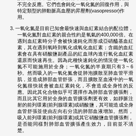
不完全反應。它們也會鈍化一氧化氮的回復作用，與
特定類型的肺動脈高血壓的昇壓劑(vasopressor)作
用。
3.
一氧化氮是目前已知會最快速與血紅素結合的配位體，
一氧化氮對血紅素的親合性約是氧氣的400,000倍。在
遇到血紅素時分子會被快速鈍化而形成亞硝醯基血紅
素，其在遇到氧時則氧化成氧化血紅素；含鐵的血紅
素會在具有硝酸鹽副產品的紅血球內進行氧化血紅素
還原而快速再生。因為此種快速鈍化的情況使一氧化
氮不可能施用於全身；一氧化氮的半衰期只有3 ~ 6
秒。然而吸入的一氧化氮會從肺泡擴散至肺血管平滑
肌，並造成肺部血管舒張，而且擴散至血液中的一氧
化氮很快就會被血紅素鈍化，不會造成全身性的反
應。因此其化合物似乎可選擇作為肺部血管擴張劑，
而且比其它用於全身的血管擴張劑更有效，如靜脈注
射的前列環素(前列腺環素)或硝酸鹽，其可能造成全身
血管舒張並使由左向右分流的肺部血液增加。然而，
吸入前列環素(前列腺環素)或其它硝酸鹽血管擴張劑，
是否能同樣對肺部血管擴張產生效力，目前並不清
楚。