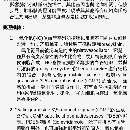
影響肺部小動脈細胞增生。其他基因也與此病相關，但較
少見。肺動脈高壓可能單獨出現或與其他綜合症如唐氏綜
合症共同出現。某些非遺傳因素也增加疾病風險。
藥理機轉：
1.
一氧化氮(NO)使血管平滑肌擴張以反應不同的內皮細胞
刺激，如：乙醯膽素，腺甘酸三磷酸鹽和bradykinin。
一氧化氮目前被認為是內生的nitrovasodilator，它是一
種具有高度反應性的內生化合物，從L-精氨酸的血管內
皮細胞合成。NO會快速擴散至鄰接的血管組織，並與
可溶解的guanylate cyclase的heme moieties進行細胞
內的結合；此會活化guanylate cyclase，增加cyclic
guanosine 3',5'-monophosphate (cGMP) 的合成，並
增加後續平滑肌血管擴張作用。有些血管擴張劑的作
用(亞硝醯鐵氰化鈉，硝化甘油)與細胞內釋出一氧化氮
是有關連的。
2.
Cyclic guanosine 3',5'-monophosphate (cGMP)的生成
會受到cGMP-specific phosphodiesterases, PDE5的抑
制。PDE5抑制劑如dipyridamole，除了直接具有血管
擴張作用外，也可加強肺部平滑肌對吸入一氧化氮的