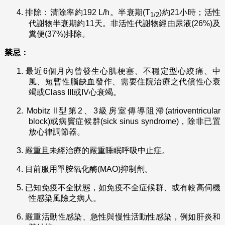
4.
排除：清除率約192 L/h。半衰期(T
)約21小時；活性
1/2
代謝物半衰期約11天。非活性代謝物經由尿液(26%)及
糞便(37%)排除。
禁忌：
1.
最近6個月內曾發生心肌梗塞、不穩定型心絞痛、中
風、短暫性腦缺血發作、需要住院治療之代償性心衰
竭或Class III或IV心衰竭。
2.
Mobitz II型第2、3級房室傳導阻滯(atrioventricular
block)或病竇症候群(sick sinus syndrome)，除非已置
放心律調節器。
3.
嚴重且未經治療的嚴重睡眠呼吸中止症。
4.
目前服用單胺氧化酶(MAO)抑制劑。
5.
已知免疫不全狀態，如免疫不全症候群、或有較高伺機
性感染風險之病人。
6.
嚴重活動性感染、急性與慢性活動性感染，例如肝炎和