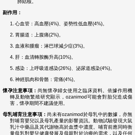
肺結核。
副作用：
1.
心血管：高血壓(4%)、姿勢性低血壓(4%)。
2.
胃腸道：上腹痛(2%)。
3.
血液和腫瘤：淋巴球減少症(3%)。
4.
肝：血清轉胺酶升高(10%)。
5.
感染：上呼吸道感染(26%)、泌尿道感染(4%)。
6.
神經肌肉和骨骼：背痛(4%)。
懷孕注意事項：
尚無懷孕婦女使用之臨床資料。依據作用機
轉及動物繁殖研究顯示，ozanimod可能會對胎兒造成傷
害，懷孕期間不建議使用。
母乳哺育注意事項：
尚未有ozanimod於母乳中的數據，亦無
對哺育嬰兒以及母乳產量的影響資訊。動物試驗發現大鼠
乳汁中藥品及其代謝物高於血漿中濃度。哺育前應同時衡
量母乳對嬰兒健康發展及母親對於治療的需求，以及任何