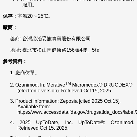
服用。
保存：
室溫20 ~ 25℃。
廠商：
藥商: 台灣必治妥施貴寶股份有限公司
地址: 臺北市松山區健康路156號4樓、5樓
參考資料：
1.
廠商仿單。
TM
2.
Ozanimod. In: Merative
Micromedex® DRUGDEX®
(electronic version). Retrieved Oct 15, 2025.
3.
Product Information: Zeposia [cited 2025 Oct 15].
Available from:
https://www.accessdata.fda.gov/drugsatfda_docs/label
4.
2025 UpToDate, Inc. UpToDate®: Ozanimod.
Retrieved Oct 15, 2025.