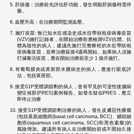
5.
肝損傷：治療前先評估肝功能，發生明顯肝損傷時需停
藥。
6.
血壓升高：在治療期間監測血壓。
7.
施打疫苗: 無已知水痘感染史或水痘帶狀疱疹病毒疫苗
(VZV)施打記錄者，在開始治療前應檢測VZV抗體。抗
體為陰性的病人，建議先施打完整療程的水痘帶狀疱
疹病毒疫苗，並將治療延後4週再開始。如果病人須施
打減毒活疫苗，應在開始治療前至少 1 個月施打。
8.
有葡萄膜炎或黃斑部水腫病史的病人，應進行眼底評
估，包括黃斑部。
9.
接受S1P受體調節劑的病人，曾有罕見的可逆性後腦病
變症候群(PRES)案例報告。如發生疑似PRES，應立
即停止治療
10.
接受S1P受體調節劑治療的病人，發生皮膚惡性腫瘤
(包括基底細胞癌(basal cell carcinoma, BCC)、鱗狀細
胞癌(squamous cell carcinoma, SCC)和黑色素瘤)的
風險增加。建議所有病人在治療開始前或不開始久後