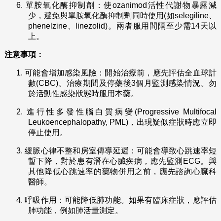
6.
單胺氧化酶抑制劑：使ozanimod活性代謝物暴露減
少，避免與單胺氧化酶抑制劑同時使用(如selegiline、
phenelzine、linezolid)。兩者服用間隔至少需14天以
上。
注意事項：
1.
可能會增加感染風險：開始治療前，應先評估全血球計
數(CBC)。治療期間及停藥後3個月監測感染情況。勿
於活動性感染狀態時服用本藥。
2.
進行性多發性腦白質病變(Progressive Multifocal
Leukoencephalopathy, PML)，出現疑似症狀時應立即
停止使用。
3.
緩脈心律不整和房室傳導延遲：可能會導致心跳速率短
暫下降，對於患有潛在心臟疾病，應先監測ECG。與
其他降低心跳速率的藥物併用之前，應先諮詢心臟科
醫師。
4.
呼吸作用：可能降低肺功能。如果有臨床症狀，應評估
肺功能，例如肺活量測定。