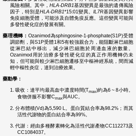
風險相關。其中，
HLA-DRB1
基因變異是最強的遺傳風險
因子，特別是
HLA-DRB1
*15:01變異。
IL7R
基因變異影響
免疫細胞受體，可能涉及自體免疫反應。這些變異可能與
多發性硬化症的發展有關。
藥理機轉：
Ozanimod為sphingosine-1-phosphate(S1P)受體
調節劑，與S1P受體1和5有較強親合力，能阻斷淋巴細胞
從淋巴結中移出，減少淋巴細胞於周邊血液的數量。
Ozanimod用於治療多發性硬化症的真正作用機轉仍未
知，但可能與較少淋巴細胞遷移至中樞神經系統，間而減
輕中樞性炎症，達到治療效果。
藥動學：
1.
吸收：達平均最高血中濃度時間(T
)約為6 ~ 8小時。
max
食物併服不影響C
與AUC。
max
2.
分布體積(Vd)為5,590 L。蛋白質結合率為98.2%；而其
活性代謝物的蛋白結合率為99%。
3.
代謝：經由多種酵素轉化為活性代謝產物CC112273及
CC1084037。