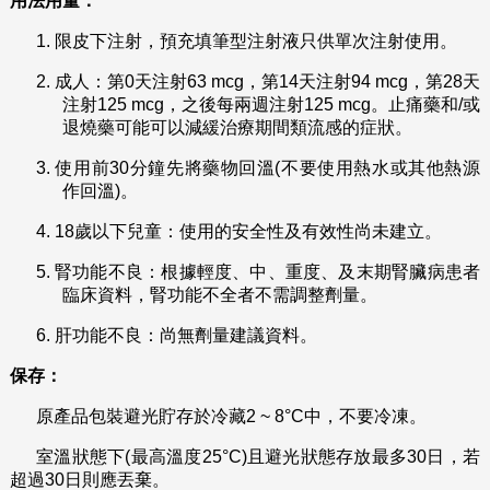
用法用量：
1.
限皮下注射，預充填筆型注射液只供單次注射使用。
2.
成人：第0天注射63 mcg，第14天注射94 mcg，第28天
注射125 mcg，之後每兩週注射125 mcg。止痛藥和/或
退燒藥可能可以減緩治療期間類流感的症狀。
3.
使用前30分鐘先將藥物回溫(不要使用熱水或其他熱源
作回溫)。
4.
18歲以下兒童：使用的安全性及有效性尚未建立。
5.
腎功能不良：根據輕度、中、重度、及末期腎臟病患者
臨床資料，腎功能不全者不需調整劑量。
6.
肝功能不良：尚無劑量建議資料。
保存：
原產品包裝避光貯存於冷藏2 ~ 8°C中，不要冷凍。
室溫狀態下(最高溫度25°C)且避光狀態存放最多30日，若
超過30日則應丟棄。