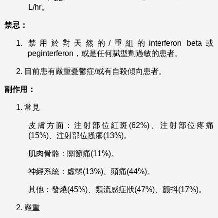
L/hr。
禁忌：
1.
禁用於對天然的/重組的interferon beta或
peginterferon，或是任何賦型劑過敏的患者。
2.
目前患有嚴重憂鬱症/或有自殺傾向患者。
副作用：
1.
常見
皮膚方面：注射部位紅斑(62%)、注射部位疼痛
(15%)、注射部位搔癢(13%)。
肌肉骨骼：關節痛(11%)。
神經系統：虛弱(13%)、頭痛(44%)。
其他：發燒(45%)、類流感症狀(47%)、颤抖(17%)。
2.
嚴重