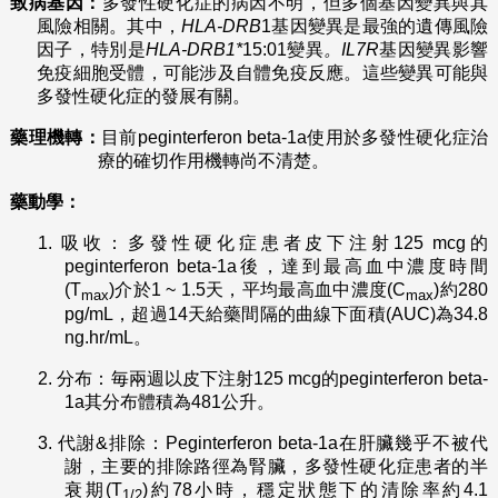
致病基因：
多發性硬化症的病因不明，但多個基因變異與其
風險相關。其中，
HLA-DRB
1基因變異是最強的遺傳風險
因子，特別是
HLA-DRB1*
15:01變異
。
IL7R
基因變異影響
免疫細胞受體，可能涉及自體免疫反應。這些變異可能與
多發性硬化症的發展有關。
藥理機轉：
目前peginterferon beta-1a使用於多發性硬化症治
療的確切作用機轉尚不清楚。
藥動學：
1.
吸收：多發性硬化症患者皮下注射125 mcg的
peginterferon beta-1a後，達到最高血中濃度時間
(T
)介於1 ~ 1.5天，平均最高血中濃度(C
)約280
max
max
pg/mL，超過14天給藥間隔的曲線下面積(AUC)為34.8
ng.hr/mL。
2.
分布：毎兩週以皮下注射125 mcg的peginterferon beta-
1a其分布體積為481公升。
3.
代謝&排除：Peginterferon beta-1a在肝臟幾乎不被代
謝，主要的排除路徑為腎臟，多發性硬化症患者的半
衰期(T
)約78小時，穩定狀態下的清除率約4.1
1/2