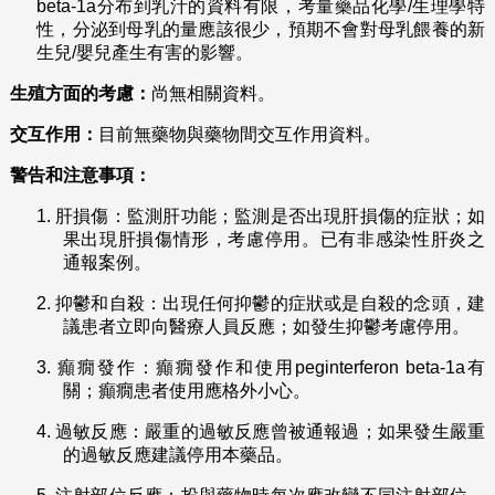
beta-1a分布到乳汁的資料有限，考量藥品化學/生理學特
性，分泌到母乳的量應該很少，預期不會對母乳餵養的新
生兒/嬰兒產生有害的影響。
生殖方面的考慮：
尚無相關資料。
交互作用：
目前無藥物與藥物間交互作用資料。
警告和注意事項：
1.
肝損傷：監測肝功能；監測是否出現肝損傷的症狀；如
果出現肝損傷情形，考慮停用。已有非感染性肝炎之
通報案例。
2.
抑鬱和自殺：出現任何抑鬱的症狀或是自殺的念頭，建
議患者立即向醫療人員反應；如發生抑鬱考慮停用。
3.
癲癇發作：癲癇發作和使用peginterferon beta-1a有
關；癲癇患者使用應格外小心。
4.
過敏反應：嚴重的過敏反應曾被通報過；如果發生嚴重
的過敏反應建議停用本藥品。