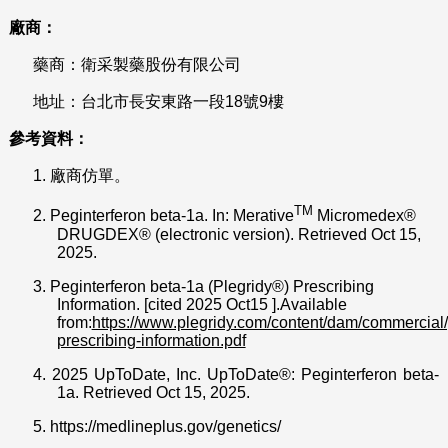
廠商：
藥商：衛采製藥股份有限公司
地址：台北市長安東路一段18號9樓
參考資料：
1.
廠商仿單。
TM
2.
Peginterferon beta-1a. In: Merative
Micromedex®
DRUGDEX® (electronic version). Retrieved Oct 15,
2025.
3.
Peginterferon beta-1a (Plegridy®) Prescribing
Information. [cited 2025 Oct15 ].Available
from:
https://www.plegridy.com/content/dam/commercial/p
prescribing-information.pdf
4.
2025 UpToDate, Inc. UpToDate®: Peginterferon beta-
1a. Retrieved Oct 15, 2025.
5.
https://medlineplus.gov/genetics/