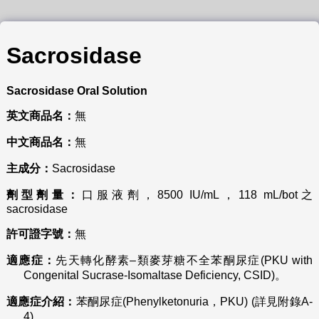
Sacrosidase
Sacrosidase
Oral Solution
英文商品名
：
無
中文商品名
：
無
主成分
：
Sacrosidase
劑型劑量
：
口服液劑，8500 IU/mL，118 mL/bot之
sacrosidase
許可證字號
：
無
適應症
：
先天轉化酵素–類麥芽糖不全苯酮尿症(PKU with
Congenital Sucrase-Isomaltase Deficiency, CSID)。
適應症介紹：
苯酮尿症(Phenylketonuria，PKU) (詳見附錄A-
4)。