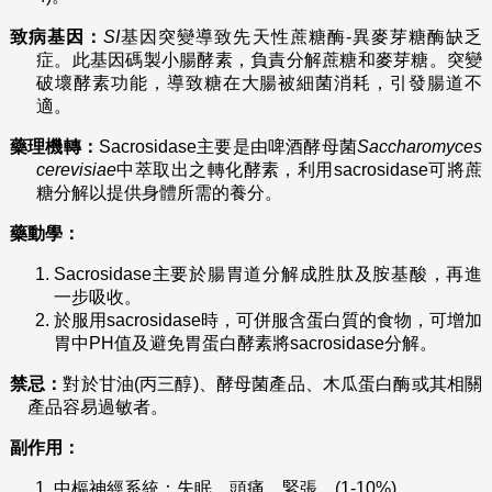
致病基因：
SI
基因突變導致先天性蔗糖酶-異麥芽糖酶缺乏
症。此基因碼製小腸酵素，負責分解蔗糖和麥芽糖。突變
破壞酵素功能，導致糖在大腸被細菌消耗，引發腸道不
適。
藥理機轉：
Sacrosidase主要是由啤酒酵母菌
Saccharomyces
cerevisiae
中萃取出之轉化酵素，利用sacrosidase可將蔗
糖分解以提供身體所需的養分。
藥動學：
Sacrosidase主要於腸胃道分解成胜肽及胺基酸，再進
一步吸收。
於服用sacrosidase時，可併服含蛋白質的食物，可增加
胃中PH值及避免胃蛋白酵素將sacrosidase分解。
禁忌：
對於甘油(丙三醇)、酵母菌產品、木瓜蛋白酶或其相關
產品容易過敏者。
副作用：
中樞神經系統：失眠、頭痛、緊張。(1-10%)