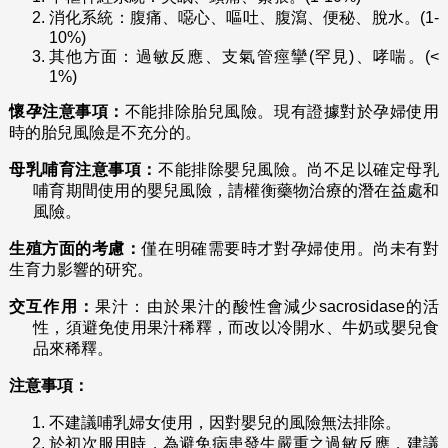
消化系統：腹痛、噁心、嘔吐、腹瀉、便秘、脫水。(1-
10%)
其他方面：過敏反應、支氣管痙攣(罕見)、哮喘。(<
1%)
懷孕注意事項：
不能排除胎兒風險。現有證據對於孕婦使用
時的胎兒風險是不充分的。
母乳哺育注意事項：
不能排除嬰兒風險。尚不足以確定母乳
哺育期間使用的嬰兒風險，請權衡藥物治療的潛在益處和
風險。
生殖方面的考慮：
僅在明確需要時才對孕婦使用。尚未有對
生育力影響的研究。
交互作用：
果汁：由於果汁的酸性會減少sacrosidase的活
性，須避免使用果汁稀釋，而改以冷開水、牛奶或嬰兒食
品來稀釋。
注意事項：
不建議哺乳婦女使用，因對嬰兒的風險無法排除。
於初次服用時，為避免病患發生嚴重之過敏反應，建議