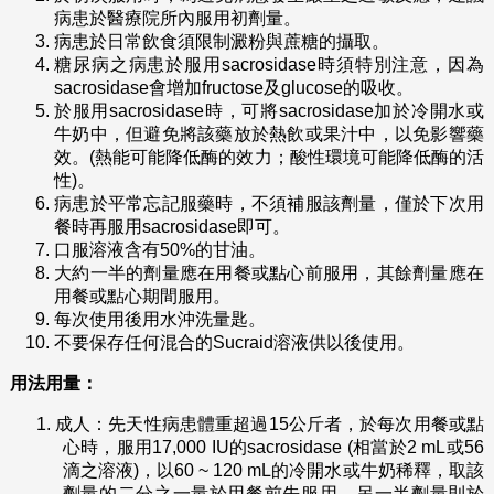
病患於醫療院所內服用初劑量。
病患於日常飲食須限制澱粉與蔗糖的攝取。
糖尿病之病患於服用sacrosidase時須特別注意，因為
sacrosidase會增加fructose及glucose的吸收。
於服用sacrosidase時，可將sacrosidase加於冷開水或
牛奶中，但避免將該藥放於熱飲或果汁中，以免影響藥
效。(熱能可能降低酶的效力；酸性環境可能降低酶的活
性)。
病患於平常忘記服藥時，不須補服該劑量，僅於下次用
餐時再服用sacrosidase即可。
口服溶液含有50%的甘油。
大約一半的劑量應在用餐或點心前服用，其餘劑量應在
用餐或點心期間服用。
每次使用後用水沖洗量匙。
不要保存任何混合的Sucraid溶液供以後使用。
用法用量：
1.
成人：先天性病患體重超過15公斤者，於每次用餐或點
心時，服用17,000 IU的sacrosidase (相當於2 mL或56
滴之溶液)，以60 ~ 120 mL的冷開水或牛奶稀釋，取該
劑量的二分之一量於用餐前先服用，另一半劑量則於