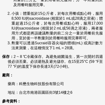
及用餐時服用完畢。
小孩：體重低於15公斤者，於每次用餐或點心時，服用
8,500 IU的sacrosidase (相當於1 mL或28滴之溶液)；體
重超過15公斤者，於每次用餐或點心時，服用17,000
IU的sacrosidase (相當於2 mL或56滴之溶液)，兩者服
用方式都是將該建議劑量的前二分之一量於用餐前先服
用，至於後一半劑量則於用餐時服用完畢即可。
劑量可以透過Sucraid容器尖端的體積(mL) 或滴計數方
法來測量，在這種情況下1 mL = 28滴。
保存：
2 ~ 8 ℃冷藏保存。為避免細菌滋生，第一次開封四週
後必須丟棄。必須避熱及避光儲存。在15至25°C (59 °F至
77 °F)的溫度下保存長達3天(72小時)。
廠商：
藥商：科懋生物科技股份有限公司
地址：台北市南港區園區街3號14樓之6
參考資料：