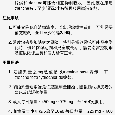
於鐵和trientine可能會相互抑制吸收，因此應在服用
trientine時，至少間隔2小時後再服用鐵補充劑。
注意事項：
1.
可能會降低血清鐵濃度。若出現缺鐵性貧血，可能需要
補充鐵劑，並且至少間隔2小時。
2.
過度治療增加缺銅之風險。特別是當銅需求可能發生變
化時，例如懷孕期間和兒童成長期，需要適當控制銅
濃度以確保生長和智力發育正常。
用量用法：
1.
建議劑量之mg數值是以trientine base表示，而非
trientine tetrahydrochloride鹽類。
2.
初始劑量通常從最低建議劑量開始，隨後應根據患者的
臨床反應調整劑量。
3.
成人每日劑量：450 mg ~ 975 mg，分2至4次服用。
4.
兒童及青少年(≥ 5歲至18歲)每日劑量：225 mg ~ 600