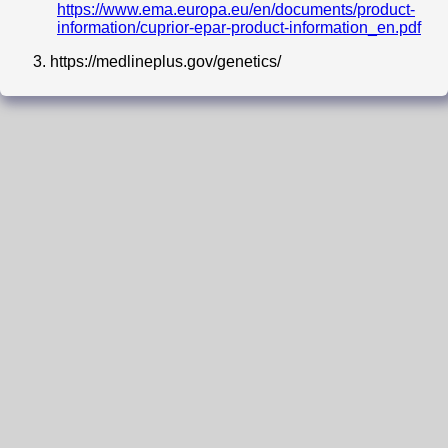
https://www.ema.europa.eu/en/documents/product-
information/cuprior-epar-product-information_en.pdf
3.
https://medlineplus.gov/genetics/