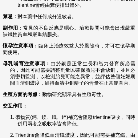
trientine會經由糞便排出體外。
禁忌：
對本藥中任何成分過敏者。
副作用：
常見的不良反應是噁心。治療期間可能會出現嚴重
缺鐵性貧血和嚴重結腸炎。
懷孕注意事項：
臨床上治療效益大於風險時，才可在懷孕期
間使用。
母乳哺育注意事項：
由於銅是正常生長和智力發育所必需
的，因此可能需要調整劑量以確保胎兒不會缺銅，並且必
須密切監測，以檢測胎兒可能之異常，並評估整個妊娠期
間血清銅濃度，維持血清中銅離子的含量在正常範圍內。
生殖方面的考慮：
動物研究顯示具有生殖毒性。
交互作用：
1.
礦物質(鈣、鎂、鐵、鋅)補充會阻礙trientine吸收，同時
併用兩者之吸收率皆會降低。
2.
Trientine會降低血清鐵濃度，因此可能需要補充鐵。由