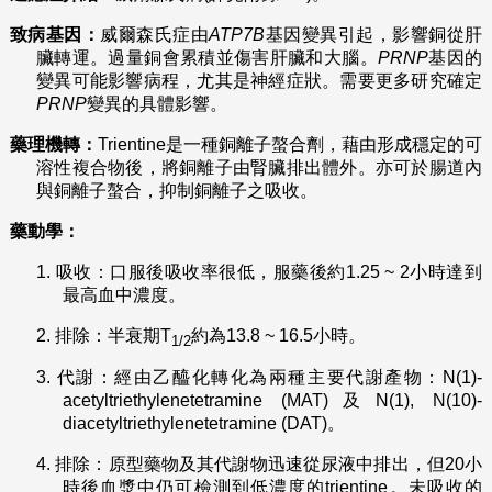
致病基因：
威爾森氏症由
ATP7B
基因變異引起，影響銅從肝
臟轉運。過量銅會累積並傷害肝臟和大腦。
PRNP
基因的
變異可能影響病程，尤其是神經症狀。需要更多研究確定
PRNP
變異的具體影響。
藥理機轉：
Trientine是一種銅離子螯合劑，藉由形成穩定的可
溶性複合物後，將銅離子由腎臟排出體外。亦可於腸道內
與銅離子螯合，抑制銅離子之吸收。
藥動學：
1.
吸收：口服後吸收率很低，服藥後約1.25 ~ 2小時達到
最高血中濃度。
2.
排除：半衰期T
約為13.8 ~ 16.5小時。
1/2
3.
代謝：經由乙醯化轉化為兩種主要代謝產物：N(1)-
acetyltriethylenetetramine (MAT)及N(1), N(10)-
diacetyltriethylenetetramine (DAT)。
4.
排除：原型藥物及其代謝物迅速從尿液中排出，但20小
時後血漿中仍可檢測到低濃度的trientine。未吸收的